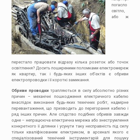
погасло
світло,
або ж
перестало працювати відразу кілька розеток або точок
освітлення? Досить поширеними поломками електромереж
як квартир, так і будь-яких інших об’єктів є обриви
електропроводки і її короткі замикання.
Обриви проводки
трапляються в силу абсолютно різних
причин – механічні пошкодження електричного кабелю
внаслідок виконання будь-яких технічних робіт, надмірне
перевантаження, що призводить до перегорання кабелю і
ряд інших причин. Але слідство подібних обривів завжди
одне – непрацююча електрична мережа або знеструмлення
конкретного її ділянки і усунути таку несправність під силу
тільки кваліфікованим електриком, в арсеналі якого є
спеціалізований технічний інструментарій для пошуку