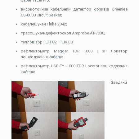
CableTracer Pro;
високоточний кабельний детектор обривів Greenlee
CS-8000 Circuit Seeker;
кабелешукач Fluke 2042;
трасошукач-дефектоскоп Amprobe AT-7030;
тепловізор FLIR С2 і FLIR E8;
рефлектометр Megger TDR 1000 | 3P Локатор
пошкодження кабелю.
рефлектометр USB-TY -1000 TDR Locator пошкодження
кабелю.
Завдяки