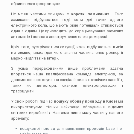
обривів електропроводки.
Не менш частими явищами є
короткі замикання
. Таке
замикання відбувається тоді, коли дві точки одного
електричного кола, що мають різні потенціали стикаються
один з одним. Це призводить до спрацьовування захисних
автоматів і повного знеструмлення електромережі.
Крім того, зустрічаються ситуації, коли відбувається
витік
на землю
, внаслідок чого значна частина електроенергії
марно «відлітає на вітер».
З усіма перерахованими вище проблемами здатна
впоратися наша кваліфікована команда електриків, за
допомогою застосування спеціалізованих технічних засобів,
таких як детектори, сканери електропроводки і
трасошукачі.
У своїй роботі, під час
пошуку обриву проводу в Києві
ми
використовуємо тільки найкраще обладнання відомих
світових виробників. Назвемо лише малу частину нашого
арсеналу:
пошукової прилад для виявлення проводів Laserliner