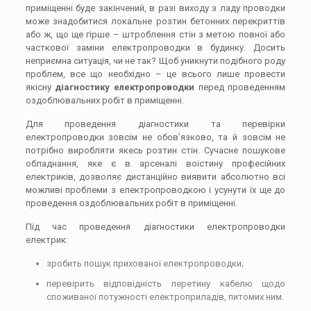
приміщенні буде закінчений, в разі виходу з ладу проводки
може знадобитися локальне розтин бетонних перекриттів
або ж, що ще гірше – штроблення стін з метою повної або
часткової заміни електропроводки в будинку. Досить
неприємна ситуація, чи не так? Щоб уникнути подібного роду
проблем, все що необхідно – це всього лише провести
якісну
діагностику електропроводки
перед проведенням
оздоблювальних робіт в приміщенні.
Для проведення діагностики та перевірки
електропроводки зовсім не обов’язково, та й зовсім не
потрібно виробляти якесь розтин стін. Сучасне пошукове
обладнання, яке є в арсеналі воістину професійних
електриків, дозволяє дистанційно виявити абсолютно всі
можливі проблеми з електропроводкою і усунути їх ще до
проведення оздоблювальних робіт в приміщенні.
Під час проведення діагностики електропроводки
електрик:
зробить пошук прихованої електропроводки;
перевірить відповідність перетину кабелю щодо
споживаної потужності електроприладів, питомих ним.